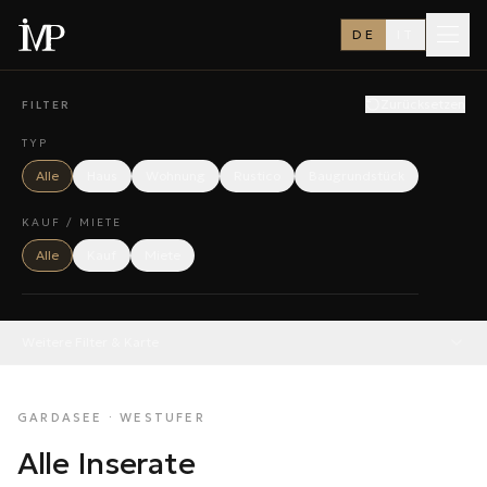
DE
IT
Zurücksetzen
FILTER
TYP
Alle
Haus
Wohnung
Rustico
Baugrundstück
KAUF / MIETE
Alle
Kauf
Miete
Weitere Filter & Karte
GARDASEE · WESTUFER
Alle Inserate