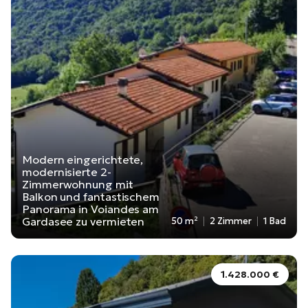
Modern eingerichtete,
modernisierte 2-
Zimmerwohnung mit
Balkon und fantastischem
Panorama in Voiandes am
Gardasee zu vermieten
50 m²
2 Zimmer
1 Bad
1.428.000 €