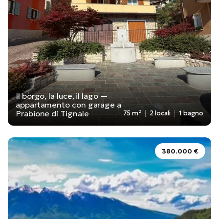
Il borgo, la luce, il lago —
appartamento con garage a
Prabione di Tignale
75 m²
2 locali
1 bagno
380.000 €