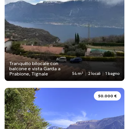
Tranquillo bilocale con
balcone e vista Garda a
Prabione, Tignale
54 m²
2 locali
1 bagno
50.000 €