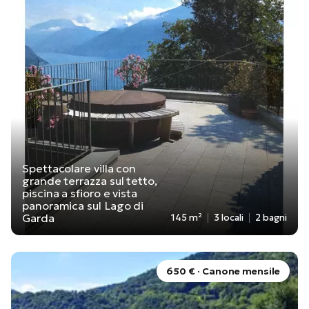
Spettacolare villa con
grande terrazza sul tetto,
piscina a sfioro e vista
panoramica sul Lago di
Garda
145 m²
3 locali
2 bagni
650 € · Canone mensile