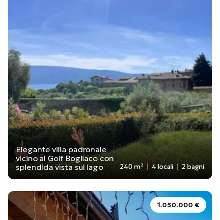
Elegante villa padronale
vicino al Golf Bogliaco con
splendida vista sul lago
240 m²
4 locali
2 bagni
1.050.000 €