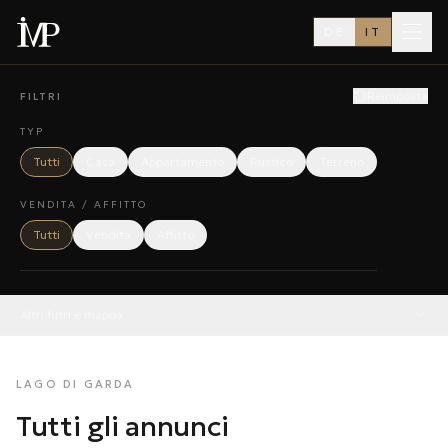
DE
IT
Reimposta
FILTRI
TYP
Tutti
Casa
Appartamento
Rustico
Terreno
VENDITA / AFFITTO
Tutti
Vendita
Affitto
Altri filtri e mappa
LAGO DI GARDA
Tutti gli annunci