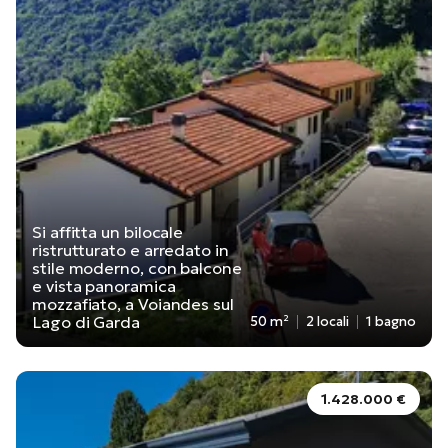
Si affitta un bilocale
ristrutturato e arredato in
stile moderno, con balcone
e vista panoramica
mozzafiato, a Voiandes sul
Lago di Garda
50 m²
2 locali
1 bagno
1.428.000 €