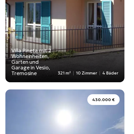
Villa Pineta mit 2
Wohneinheiten,
Garten und
Garage in Vesio,
Tremosine
321 m²
10 Zimmer
4 Bäder
430.000 €