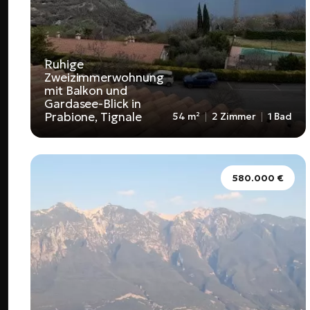
Ruhige
Zweizimmerwohnung
mit Balkon und
Gardasee-Blick in
Prabione, Tignale
54 m²
2 Zimmer
1 Bad
580.000 €