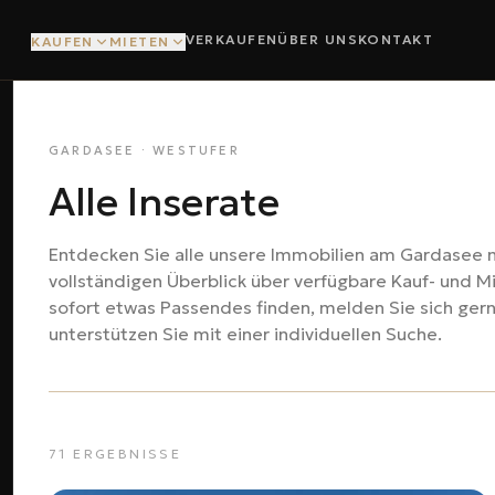
VERKAUFEN
ÜBER UNS
KONTAKT
KAUFEN
MIETEN
GARDASEE · WESTUFER
Alle Inserate
Entdecken Sie alle unsere Immobilien am Gardasee m
vollständigen Überblick über verfügbare Kauf- und M
sofort etwas Passendes finden, melden Sie sich gerne
unterstützen Sie mit einer individuellen Suche.
71
ERGEBNISSE