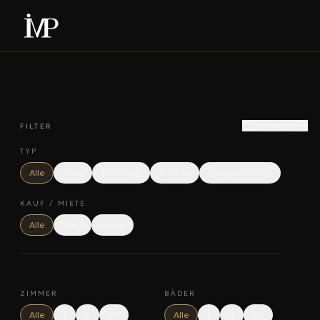
Zurücksetzen
FILTER
TYP
Alle
Haus
Wohnung
Rustico
Baugrundstück
KAUF / MIETE
Alle
Kauf
Miete
ZIMMER
BÄDER
Alle
1
2
3+
Alle
1
2
3+