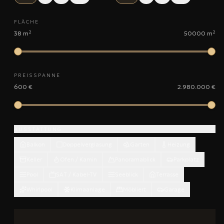
FLÄCHE
38 m²
50000 m²
PREISSPANNE
600 €
2.980.000 €
−
AUSSTATTUNG
Balkon
Doppelverglasung
Garten
Heizung
Keller
Ofen / Kamin
Panoramablick
Parkplatz
Pool
SAT / Kabel-TV
Seeblick
Terrasse
Whirlpool
Klimaanlage
Möbliert
Garage