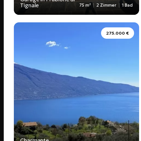
Tignale
75 m²
2 Zimmer
1 Bad
275.000 €
Charmante