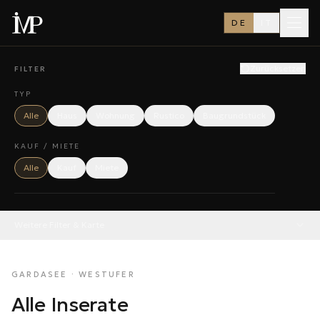
DE
IT
Zurücksetzen
FILTER
TYP
Alle
Haus
Wohnung
Rustico
Baugrundstück
KAUF / MIETE
Alle
Kauf
Miete
Weitere Filter & Karte
GARDASEE · WESTUFER
Alle Inserate