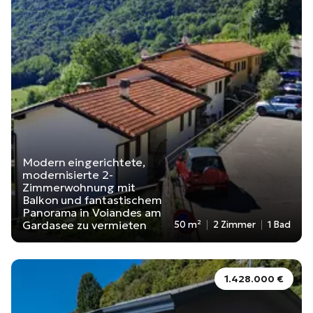
Modern eingerichtete,
modernisierte 2-
Zimmerwohnung mit
Balkon und fantastischem
Panorama in Voiandes am
Gardasee zu vermieten
50 m²
2 Zimmer
1 Bad
1.428.000 €