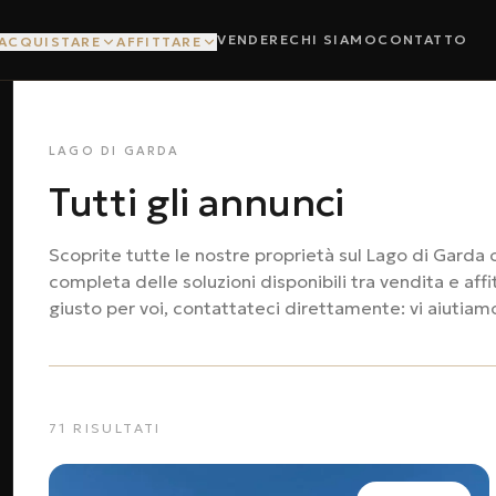
VENDERE
CHI SIAMO
CONTATTO
ACQUISTARE
AFFITTARE
LAGO DI GARDA
Tutti gli annunci
Scoprite tutte le nostre proprietà sul Lago di Garda 
completa delle soluzioni disponibili tra vendita e aff
giusto per voi, contattateci direttamente: vi aiutiam
71
RISULTATI