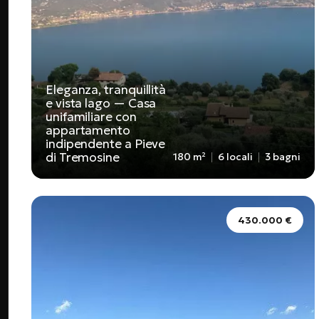
Eleganza, tranquillità
e vista lago — Casa
unifamiliare con
appartamento
indipendente a Pieve
di Tremosine
180 m²
6 locali
3 bagni
430.000 €