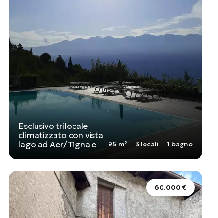
Esclusivo trilocale
climatizzato con vista
lago ad Aer/Tignale
95 m²
3 locali
1 bagno
60.000 €