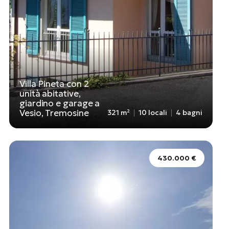
Villa Pineta con 2
unità abitative,
giardino e garage a
Vesio, Tremosine
321 m²
10 locali
4 bagni
430.000 €