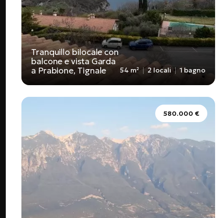
Tranquillo bilocale con
balcone e vista Garda
a Prabione, Tignale
54 m²
2 locali
1 bagno
580.000 €