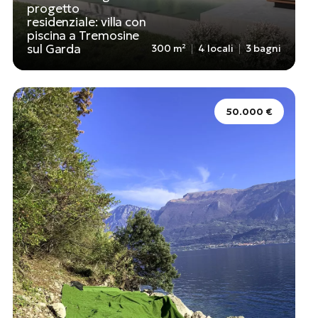
progetto
residenziale: villa con
piscina a Tremosine
sul Garda
300 m²
4 locali
3 bagni
50.000 €