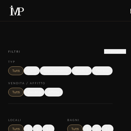
Reimposta
FILTRI
TYP
Tutti
Casa
Appartamento
Rustico
Terreno
VENDITA / AFFITTO
Tutti
Vendita
Affitto
LOCALI
BAGNI
Tutti
1
2
3+
Tutti
1
2
3+