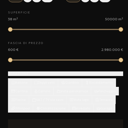
SUPERFICIE
38 m²
50000 m²
FASCIA DI PREZZO
600 €
2.980.000 €
−
DOTAZIONI
Balcone
Doppi vetri
Giardino
Riscaldamento
Cantina
Camino
Vista panoramica
Parcheggio
Piscina
SAT / TV via cavo
Vista lago
Terrazza
Whirlpool
Climatizzazione
Arredato
Garage