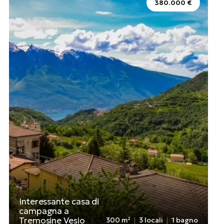
380.000 €
Interessante casa di
campagna a
Tremosine Vesio
300 m²
3 locali
1 bagno