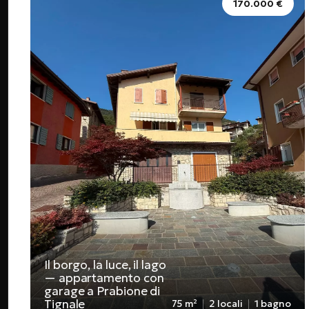
170.000 €
Il borgo, la luce, il lago
— appartamento con
garage a Prabione di
Tignale
75 m²
2 locali
1 bagno