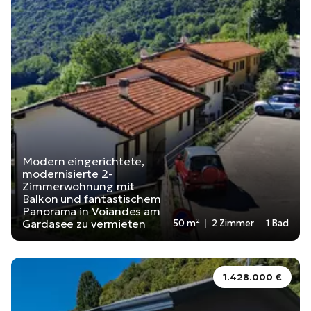
Modern eingerichtete,
modernisierte 2-
Zimmerwohnung mit
Balkon und fantastischem
Panorama in Voiandes am
Gardasee zu vermieten
50 m²
2 Zimmer
1 Bad
1.428.000 €