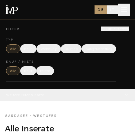
DE
IT
Zurücksetzen
FILTER
TYP
Alle
Haus
Wohnung
Rustico
Baugrundstück
KAUF / MIETE
Alle
Kauf
Miete
Weitere Filter & Karte
GARDASEE · WESTUFER
Alle Inserate