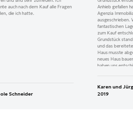
en und sind sehr zufrieden. Ich
Grundstück entdec
nte auch nach dem Kauf alle Fragen
Anhieb gefallen h
llen, die ich hatte.
Agenzia Immobilia
ausgeschrieben.
fantastischen Lag
zum Kauf entschl
Grundstück stand
und das bereitete
Haus musste abge
neues Haus bauen
haben uns entsch
Pededil costruzi
ausführen zu lass
nach kurzer Zeit f
Karen und Jürg
die richtige Ents
cole Schneider
2019
Sorge grundlos w
Schritte, von de
Abrisses, über se
Gutachten usw. bis
des Neubaus hat a
Pedercini für uns