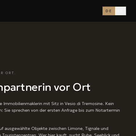
DE
IT
R ORT.
hpartnerin vor Ort
rte Immobilienmaklerin mit Sitz in Vesio di Tremosine. Kein
m: Sie sprechen von der ersten Anfrage bis zum Notartermin
auf ausgewählte Objekte zwischen Limone, Tignale und
 Touristenzentren. Wer hier kauft, sucht Ruhe, Seeblick und