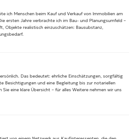
eite ich Menschen beim Kauf und Verkauf von Immobilien am
ie ersten Jahre verbrachte ich im Bau- und Planungsumfeld –
lft, Objekte realistisch einzuschätzen: Bausubstanz,
ungsbedarf.
persönlich. Das bedeutet: ehrliche Einschätzungen, sorgfältig
e Besichtigungen und eine Begleitung bis zur notariellen
 Sie eine klare Übersicht – für alles Weitere nehmen wir uns
itiert von einem Netzwerk aus Kaufinteressenten, die den