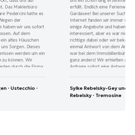
kt, dass uns auf
uns ein schon lang ersehnter W
at. Das Maklerbüro
erfüllt. Endlich eine Ferienwoh
re Pedercini hatte es
Gardasee! Bei unserer Suche im
 Wegen der
Internet fanden wir immer wied
e haben wir uns sofort
einige Angebote und haben uns 
ossen. Auf dem
interessiert, aber es war nicht d
 ein altes Häuschen
richtige dabei oder wir bekamen
 uns Sorgen. Dieses
einmal Antwort von dem Anbiet
rissen werden um ein
war bei dem Immobilienbüro Pe
 zu können. Wir
ganz anders! Wir erhielten auf 
ieden durch die Firma
Anfrage sofort eine Antwort un
one das Bauvorhaben
noch einige interessante Angeb
en. Wir haben schon
Gemeinsam mit der Inhaberin F
estgestellt, dass es
Marisa Girardi schauten wir die 
en · Ustecchio ·
Sylke Rebelsky-Gey und Ma
cheidung und unsere
interessanten Objekte an und k
Rebelsky · Tremosine
ar. Alle notwendigen
uns auch recht schnell entschei
r Genehmigung des
Weg bis zum tatsächlichen Kauf
ismologische
Objektes war nicht einfach, abe
 hin zur Bewilligung
Girardi half uns über alle Hürde
lles die Firma
Sie hat sich nicht nur um alle
 erledigt. Auch ohne
Formalitäten gekümmert, sonde