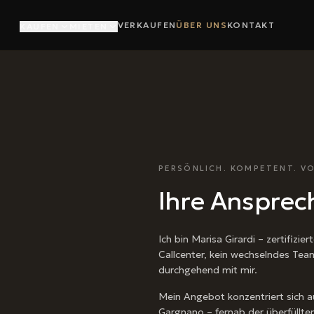
VERKAUFEN
ÜBER UNS
KONTAKT
KAUFEN
MIETEN
PERSÖNLICH. KOMPETENT. VO
Ihre Ansprec
Ich bin Marisa Girardi – zertifizie
Callcenter, kein wechselndes Tea
durchgehend mit mir.
Mein Angebot konzentriert sich 
Gargnano – fernab der überfüllten