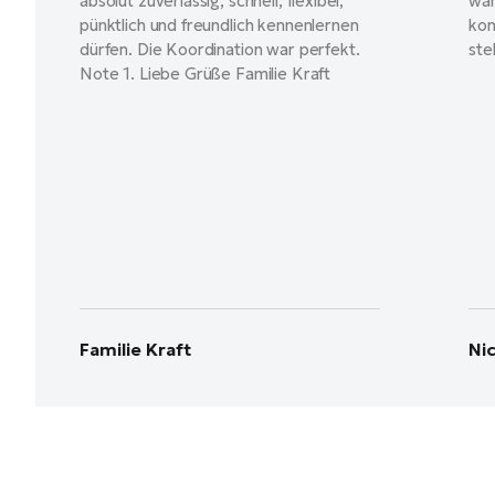
absolut zuverlässig, schnell, flexibel,
war
pünktlich und freundlich kennenlernen
kon
dürfen. Die Koordination war perfekt.
ste
Note 1. Liebe Grüße Familie Kraft
Familie Kraft
Ni