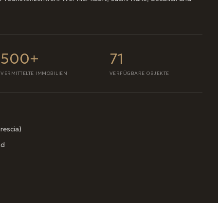
500+
71
VERMITTELTE IMMOBILIEN
VERFÜGBARE OBJEKTE
rescia)
nd