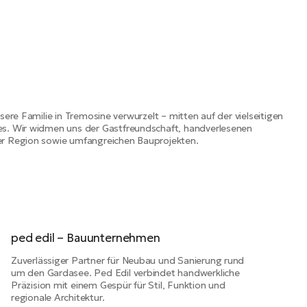
 Kenntnisse
auch bei der Planung der Renov
es nie
oder wenn es Sprachprobleme 
obleme. Wir konnten
Kurz — sie war einfach immer
besprechen und klären.
ansprechbar, kompetent und da
n Tag vergessen als
immer freundlich und absolut
nternehmer seinen
zuverlässig. Für uns war die B
er Architektin in nur 4
mit dem Immobilienbüro Pederci
plette neue
Glücksfall und wir können nur j
sere Familie in Tremosine verwurzelt – mitten auf der vielseitigen
s. Wir widmen uns der Gastfreundschaft, handverlesenen
prochen haben.
eine Immobilie am Gardasee in
r Region sowie umfangreichen Bauprojekten.
f der komplette Bau,
Tremosine sucht, diese Adresse
rvorragende Arbeit
empfehlen.
Trotz Corona und
urch den Ukraine
Haus wie geplant
ittlerweile haben wir
 bezogen und sind
ped edil – Bauunternehmen
 sehr zufrieden! Wir
Zuverlässiger Partner für Neubau und Sanierung rund
Firma Pedercini sehr
um den Gardasee. Ped Edil verbindet handwerkliche
für die
Präzision mit einem Gespür für Stil, Funktion und
stung und die stets
regionale Architektur.