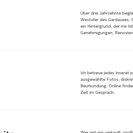
Über drei Jahrzehnte begl
Westufer des Gardasees. D
ein Hintergrund, der mir hi
Genehmigungen, Renovier
Ich betreue jedes Inserat 
ausgewählte Fotos, diskret
Beurkundung. Online finden
Zeit im Gespräch.
Wer mit mir verkauft, prof