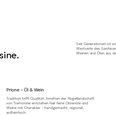
große Italienisch
unsererseits gab 
Verständigungspr
alles in deutsch 
Nie werde ich de
wir mit dem Bauu
Mitarbeitern und d
Stunden das kom
Seit Generationen ist un
Westseite des Gardasee
Bauvorhaben bes
sine.
Weinen und Ölen aus de
Genauso zügig lie
indem wirklich he
geleistet wurde. 
Materialmangel d
Krieg wurde das 
fertig gestellt. M
unser neues Casa
Prione – Öl & Wein
überglücklich und
Tradition trifft Qualität: Inmitten der Hügellandschaft
können daher die 
von Tremosine entstehen hier feine Olivenöle und
empfehlen! Danke 
Weine mit Charakter – handgemacht, regional,
hervorragende Lei
authentisch.