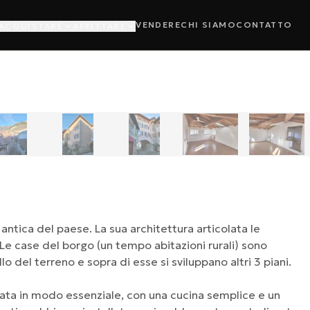
VENDERE
CHI SIAMO
CONTATTO
ACQUISTARE
AFFITTARE
1
/
44
›
 antica del paese. La sua architettura articolata le
Le case del borgo (un tempo abitazioni rurali) sono
lo del terreno e sopra di esse si sviluppano altri 3 piani.
data in modo essenziale, con una cucina semplice e un