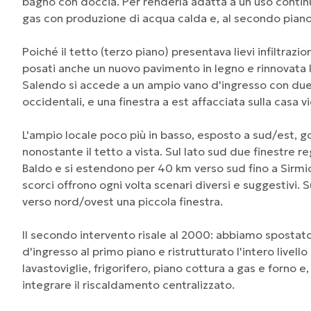
bagno con doccia. Per renderla adatta a un uso contin
gas con produzione di acqua calda e, al secondo piano
Poiché il tetto (terzo piano) presentava lievi infiltraz
posati anche un nuovo pavimento in legno e rinnovata l
Salendo si accede a un ampio vano d'ingresso con due f
occidentali, e una finestra a est affacciata sulla casa vi
L'ampio locale poco più in basso, esposto a sud/est, g
nonostante il tetto a vista. Sul lato sud due finestre 
Baldo e si estendono per 40 km verso sud fino a Sirmi
scorci offrono ogni volta scenari diversi e suggestivi. 
verso nord/ovest una piccola finestra.
Il secondo intervento risale al 2000: abbiamo spostato 
d'ingresso al primo piano e ristrutturato l'intero livel
lavastoviglie, frigorifero, piano cottura a gas e forno 
integrare il riscaldamento centralizzato.