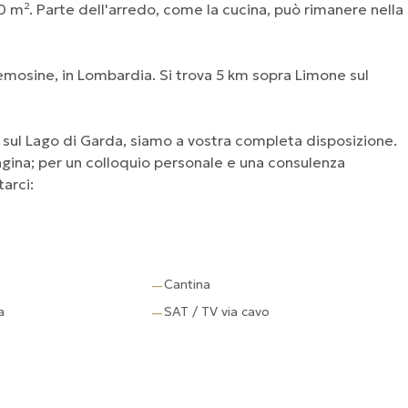
0 m². Parte dell'arredo, come la cucina, può rimanere nella
emosine, in Lombardia. Si trova 5 km sopra Limone sul
sul Lago di Garda, siamo a vostra completa disposizione.
pagina; per un colloquio personale e una consulenza
tarci:
Cantina
—
a
SAT / TV via cavo
—