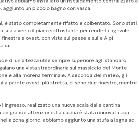
uativo abbiamo installato un riscaldamento centralizzato a
, aggiunto un piccolo bagno con vasca.
ioni, è stato completamente rifatto e coibentato. Sono stati
a scala verso il piano sottostante per renderla agevole.
inestre a ovest, con vista sul paese e sulle Alpi
cina.
ode di un'altezza utile sempre superiore agli standard
regalano una vista straordinaria sul massiccio del Monte
one e alla morena terminale. A seconda del meteo, gli
Sulla parete ovest, più stretta, ci sono due finestre, mentre
l'ingresso, realizzato una nuova scala dalla cantina
lo con grande attenzione. La cucina è stata rinnovata con
e, nella zona giorno, abbiamo aggiunto una stufa a legna ad