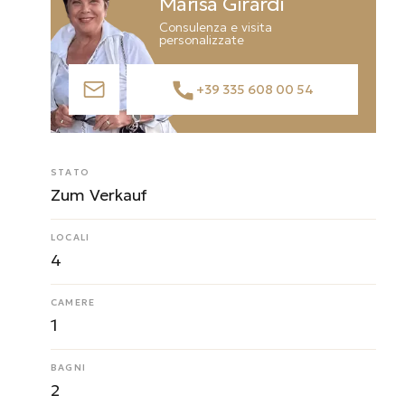
Marisa Girardi
Consulenza e visita
personalizzate
+39 335 608 00 54
STATO
Zum Verkauf
LOCALI
4
CAMERE
1
BAGNI
2