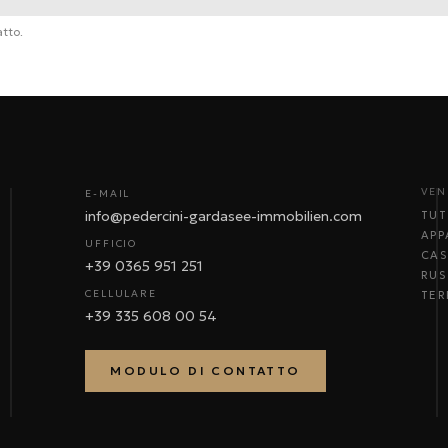
atto.
VEN
E-MAIL
info@pedercini-gardasee-immobilien.com
TUT
APP
UFFICIO
CAS
+39 0365 951 251
RUS
CELLULARE
TER
+39 335 608 00 54
MODULO DI CONTATTO