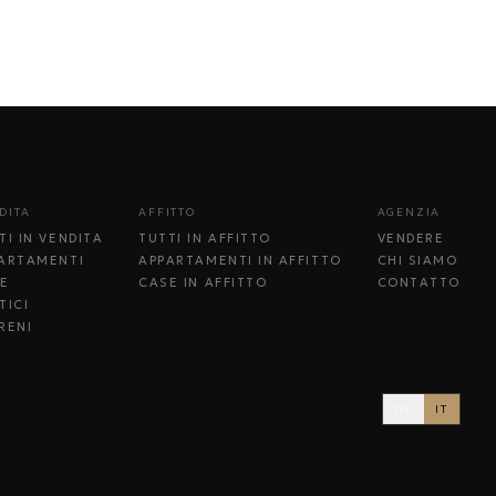
DITA
AFFITTO
AGENZIA
TI IN VENDITA
TUTTI IN AFFITTO
VENDERE
ARTAMENTI
APPARTAMENTI IN AFFITTO
CHI SIAMO
E
CASE IN AFFITTO
CONTATTO
TICI
RENI
DE
IT