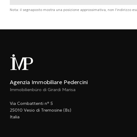
Nota: il segnaposto mostra una posizione approssimativa, non l'indirizzo es
Agenzia Immobiliare Pedercini
Immobilienbüro di Girardi Marisa
Via Combattenti n° 5
25010 Vesio di Tremosine (Bs)
Italia