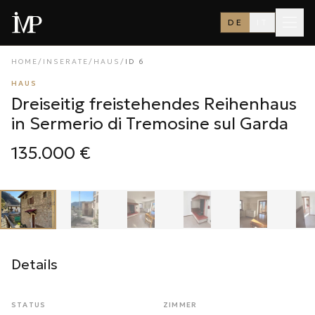
DE
IT
HOME
/
INSERATE
/
HAUS
/
ID
6
HAUS
Dreiseitig freistehendes Reihenhaus
in Sermerio di Tremosine sul Garda
135.000 €
1
/
13
‹
›
Details
STATUS
ZIMMER