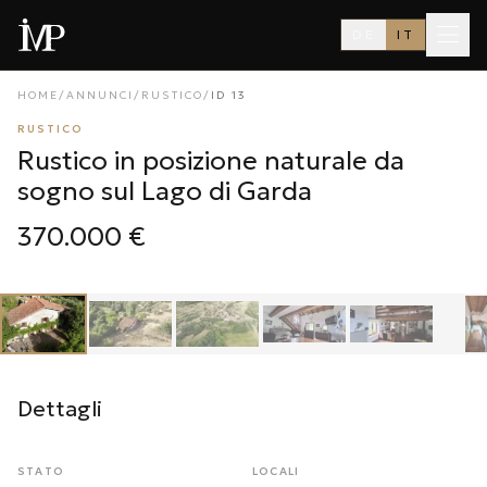
DE
IT
HOME
/
ANNUNCI
/
RUSTICO
/
ID
13
RUSTICO
Rustico in posizione naturale da
sogno sul Lago di Garda
370.000 €
1
/
19
‹
›
Dettagli
STATO
LOCALI