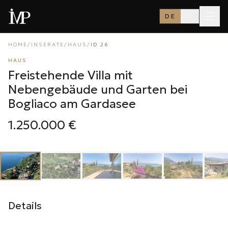
DE
IT
HOME
/
INSERATE
/
HAUS
/
ID
26
HAUS
Freistehende Villa mit
Nebengebäude und Garten bei
Bogliaco am Gardasee
1.250.000 €
1
/
24
‹
›
Details