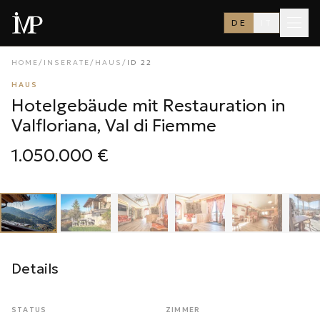
DE
IT
HOME
/
INSERATE
/
HAUS
/
ID
22
HAUS
Hotelgebäude mit Restauration in
Valfloriana, Val di Fiemme
1.050.000 €
1
/
42
‹
›
Details
STATUS
ZIMMER