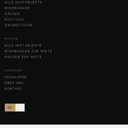
ALLE KAUFOBJEKTE
WOHNUNGEN
HÄUSER
RUSTICOS
GRUNDSTÜCKE
MIETEN
ALLE MIETOBJEKTE
WOHNUNGEN ZUR MIETE
HÄUSER ZUR MIETE
AGENTUR
VERKAUFEN
ÜBER UNS
KONTAKT
DE
IT