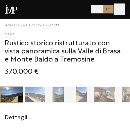
DE
IT
HOME
/
ANNUNCI
/
CASA
/
ID
77
CASA
Rustico storico ristrutturato con
vista panoramica sulla Valle di Brasa
e Monte Baldo a Tremosine
370.000 €
1
/
26
‹
›
Dettagli