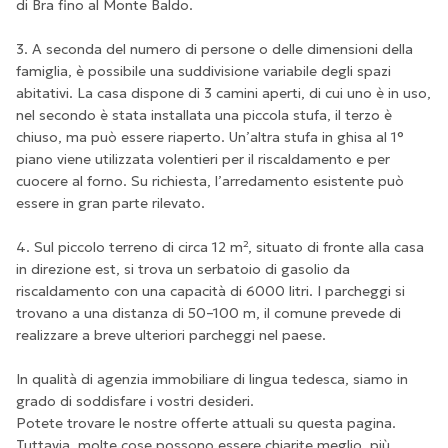
di Bra fino al Monte Baldo.
3. A seconda del numero di persone o delle dimensioni della
famiglia, è possibile una suddivisione variabile degli spazi
abitativi. La casa dispone di 3 camini aperti, di cui uno è in uso,
nel secondo è stata installata una piccola stufa, il terzo è
chiuso, ma può essere riaperto. Un’altra stufa in ghisa al 1°
piano viene utilizzata volentieri per il riscaldamento e per
cuocere al forno. Su richiesta, l’arredamento esistente può
essere in gran parte rilevato.
4. Sul piccolo terreno di circa 12 m², situato di fronte alla casa
in direzione est, si trova un serbatoio di gasolio da
riscaldamento con una capacità di 6000 litri. I parcheggi si
trovano a una distanza di 50–100 m, il comune prevede di
realizzare a breve ulteriori parcheggi nel paese.
In qualità di agenzia immobiliare di lingua tedesca, siamo in
grado di soddisfare i vostri desideri.
Potete trovare le nostre offerte attuali su questa pagina.
Tuttavia, molte cose possono essere chiarite meglio, più