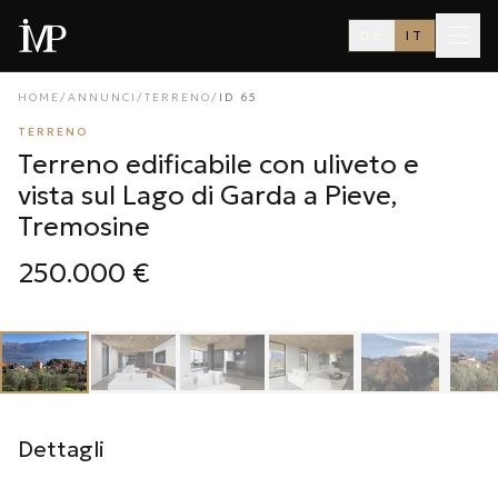
DE
IT
HOME
/
ANNUNCI
/
TERRENO
/
ID
65
TERRENO
Terreno edificabile con uliveto e
vista sul Lago di Garda a Pieve,
Tremosine
250.000 €
1
/
28
‹
›
Dettagli