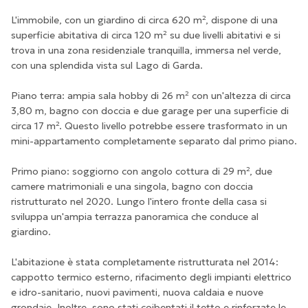
L'immobile, con un giardino di circa 620 m², dispone di una
superficie abitativa di circa 120 m² su due livelli abitativi e si
trova in una zona residenziale tranquilla, immersa nel verde,
con una splendida vista sul Lago di Garda.
Piano terra: ampia sala hobby di 26 m² con un'altezza di circa
3,80 m, bagno con doccia e due garage per una superficie di
circa 17 m². Questo livello potrebbe essere trasformato in un
mini-appartamento completamente separato dal primo piano.
Primo piano: soggiorno con angolo cottura di 29 m², due
camere matrimoniali e una singola, bagno con doccia
ristrutturato nel 2020. Lungo l'intero fronte della casa si
sviluppa un'ampia terrazza panoramica che conduce al
giardino.
L'abitazione è stata completamente ristrutturata nel 2014:
cappotto termico esterno, rifacimento degli impianti elettrico
e idro-sanitario, nuovi pavimenti, nuova caldaia e nuove
grondaie. Inoltre, sono stati coibentati il tetto e rinforzate le