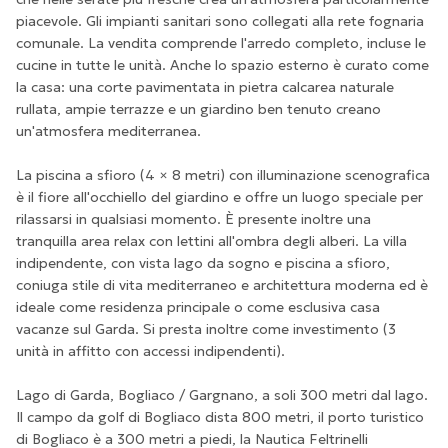
piacevole. Gli impianti sanitari sono collegati alla rete fognaria
comunale. La vendita comprende l'arredo completo, incluse le
cucine in tutte le unità. Anche lo spazio esterno è curato come
la casa: una corte pavimentata in pietra calcarea naturale
rullata, ampie terrazze e un giardino ben tenuto creano
un'atmosfera mediterranea.
La piscina a sfioro (4 × 8 metri) con illuminazione scenografica
è il fiore all'occhiello del giardino e offre un luogo speciale per
rilassarsi in qualsiasi momento. È presente inoltre una
tranquilla area relax con lettini all'ombra degli alberi. La villa
indipendente, con vista lago da sogno e piscina a sfioro,
coniuga stile di vita mediterraneo e architettura moderna ed è
ideale come residenza principale o come esclusiva casa
vacanze sul Garda. Si presta inoltre come investimento (3
unità in affitto con accessi indipendenti).
Lago di Garda, Bogliaco / Gargnano, a soli 300 metri dal lago.
Il campo da golf di Bogliaco dista 800 metri, il porto turistico
di Bogliaco è a 300 metri a piedi, la Nautica Feltrinelli