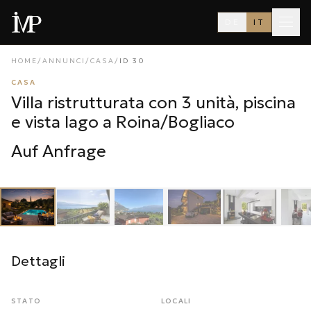
DE
IT
HOME
/
ANNUNCI
/
CASA
/
ID
30
CASA
Villa ristrutturata con 3 unità, piscina
e vista lago a Roina/Bogliaco
Auf Anfrage
1
/
28
‹
›
Dettagli
STATO
LOCALI