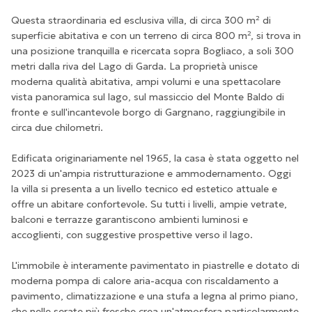
Questa straordinaria ed esclusiva villa, di circa 300 m² di
superficie abitativa e con un terreno di circa 800 m², si trova in
una posizione tranquilla e ricercata sopra Bogliaco, a soli 300
metri dalla riva del Lago di Garda. La proprietà unisce
moderna qualità abitativa, ampi volumi e una spettacolare
vista panoramica sul lago, sul massiccio del Monte Baldo di
fronte e sull'incantevole borgo di Gargnano, raggiungibile in
circa due chilometri.
Edificata originariamente nel 1965, la casa è stata oggetto nel
2023 di un'ampia ristrutturazione e ammodernamento. Oggi
la villa si presenta a un livello tecnico ed estetico attuale e
offre un abitare confortevole. Su tutti i livelli, ampie vetrate,
balconi e terrazze garantiscono ambienti luminosi e
accoglienti, con suggestive prospettive verso il lago.
L'immobile è interamente pavimentato in piastrelle e dotato di
moderna pompa di calore aria-acqua con riscaldamento a
pavimento, climatizzazione e una stufa a legna al primo piano,
che nelle serate più fresche crea un'atmosfera particolarmente