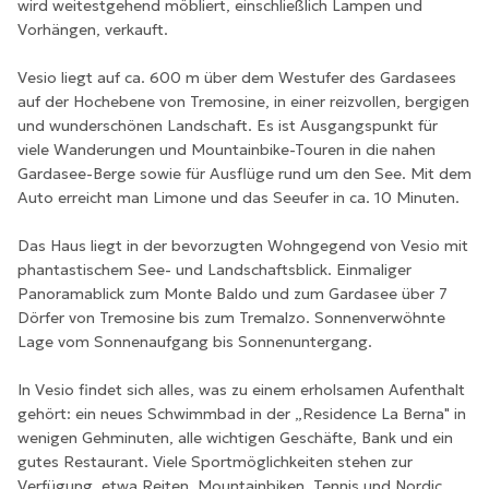
wird weitestgehend möbliert, einschließlich Lampen und
Vorhängen, verkauft.
Vesio liegt auf ca. 600 m über dem Westufer des Gardasees
auf der Hochebene von Tremosine, in einer reizvollen, bergigen
und wunderschönen Landschaft. Es ist Ausgangspunkt für
viele Wanderungen und Mountainbike-Touren in die nahen
Gardasee-Berge sowie für Ausflüge rund um den See. Mit dem
Auto erreicht man Limone und das Seeufer in ca. 10 Minuten.
Das Haus liegt in der bevorzugten Wohngegend von Vesio mit
phantastischem See- und Landschaftsblick. Einmaliger
Panoramablick zum Monte Baldo und zum Gardasee über 7
Dörfer von Tremosine bis zum Tremalzo. Sonnenverwöhnte
Lage vom Sonnenaufgang bis Sonnenuntergang.
In Vesio findet sich alles, was zu einem erholsamen Aufenthalt
gehört: ein neues Schwimmbad in der „Residence La Berna" in
wenigen Gehminuten, alle wichtigen Geschäfte, Bank und ein
gutes Restaurant. Viele Sportmöglichkeiten stehen zur
Verfügung, etwa Reiten, Mountainbiken, Tennis und Nordic