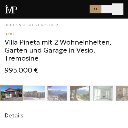
DE
IT
HOME
/
INSERATE
/
HAUS
/
ID
28
HAUS
Villa Pineta mit 2 Wohneinheiten,
Garten und Garage in Vesio,
Tremosine
995.000 €
1
/
22
‹
›
Details