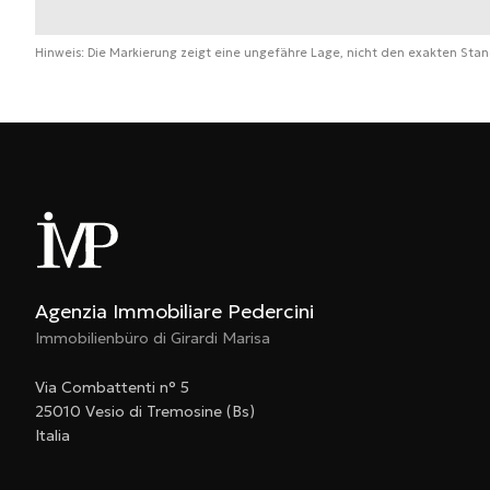
Hinweis: Die Markierung zeigt eine ungefähre Lage, nicht den exakten Stan
Agenzia Immobiliare Pedercini
Immobilienbüro di Girardi Marisa
Via Combattenti n° 5
25010 Vesio di Tremosine (Bs)
Italia