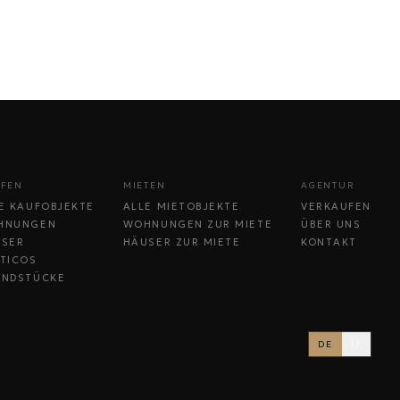
FEN
MIETEN
AGENTUR
E KAUFOBJEKTE
ALLE MIETOBJEKTE
VERKAUFEN
HNUNGEN
WOHNUNGEN ZUR MIETE
ÜBER UNS
USER
HÄUSER ZUR MIETE
KONTAKT
TICOS
UNDSTÜCKE
DE
IT