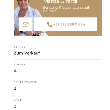
Marisa Girardi
Beratung & Besichtigung auf
Deutsch
+39 335 608 00 54
STATUS
Zum Verkauf
ZIMMER
4
SCHLAFZIMMER
3
BÄDER
2