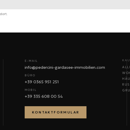
dort.
KAU
E-MAIL
info@pedercini-gardasee-immobilien.com
ALL
WO
BÜRO
HÄ
+39 0365 951 251
RUS
MOBIL
GR
+39 335 608 00 54
KONTAKTFORMULAR