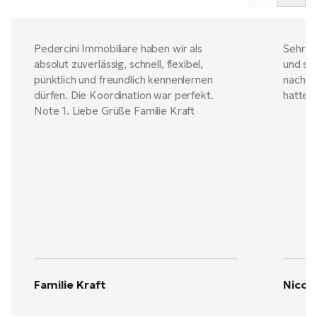
Pedercini Immobiliare haben wir als
Sehr p
absolut zuverlässig, schnell, flexibel,
und sin
pünktlich und freundlich kennenlernen
nach de
dürfen. Die Koordination war perfekt.
hatte.
Note 1. Liebe Grüße Familie Kraft
Familie Kraft
Nicol