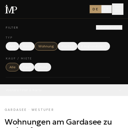
DE
IT
Zurücksetzen
FILTER
TYP
Alle
Haus
Wohnung
Rustico
Baugrundstück
KAUF / MIETE
Alle
Kauf
Miete
Weitere Filter & Karte
GARDASEE · WESTUFER
Wohnungen am Gardasee zu