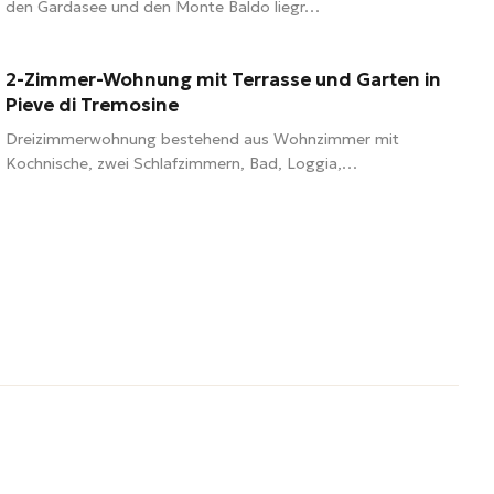
den Gardasee und den Monte Baldo liegr…
58 m²
3 Zimmer
1 Bad
2-Zimmer-Wohnung mit Terrasse und Garten in
255.000 €
Pieve di Tremosine
Dreizimmerwohnung bestehend aus Wohnzimmer mit
Kochnische, zwei Schlafzimmern, Bad, Loggia,…