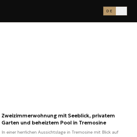
DE
IT
73 m²
2 Zimmer
1 Bad
Zweizimmerwohnung mit Seeblick, privatem
220.000 €
Garten und beheiztem Pool in Tremosine
In einer herrlichen Aussichtslage in Tremosine mit Blick auf