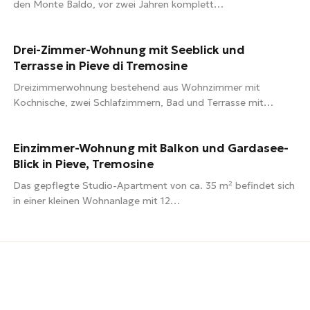
den Monte Baldo, vor zwei Jahren komplett…
75 m²
3 Zimmer
1 Bad
Drei-Zimmer-Wohnung mit Seeblick und
360.000 €
Terrasse in Pieve di Tremosine
Dreizimmerwohnung bestehend aus Wohnzimmer mit
Kochnische, zwei Schlafzimmern, Bad und Terrasse mit…
38 m²
1 Zimmer
1 Bad
Einzimmer-Wohnung mit Balkon und Gardasee-
78.000 €
Blick in Pieve, Tremosine
Das gepflegte Studio-Apartment von ca. 35 m² befindet sich
in einer kleinen Wohnanlage mit 12…