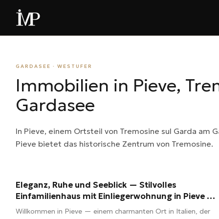
GARDASEE · WESTUFER
Immobilien in Pieve, Tr
Gardasee
In Pieve, einem Ortsteil von Tremosine sul Garda am G
Pieve bietet das historische Zentrum von Tremosine.
180 m²
6 Zimmer
3 Bäder
Eleganz, Ruhe und Seeblick — Stilvolles
580.000 €
Einfamilienhaus mit Einliegerwohnung in Pieve di
Tremosine
Willkommen in Pieve — einem charmanten Ort in Italien, der