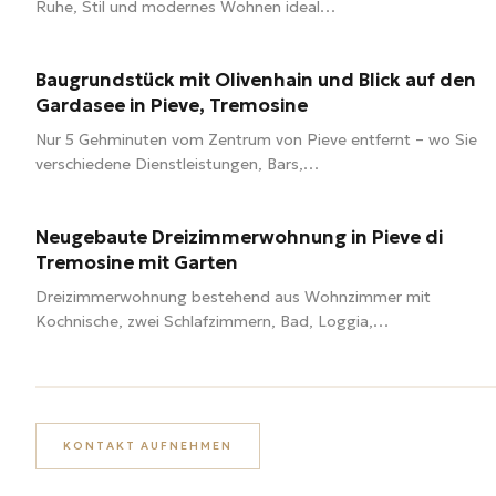
Ruhe, Stil und modernes Wohnen ideal…
1100 m²
Baugrundstück mit Olivenhain und Blick auf den
250.000 €
Gardasee in Pieve, Tremosine
Nur 5 Gehminuten vom Zentrum von Pieve entfernt – wo Sie
verschiedene Dienstleistungen, Bars,…
65 m²
3 Zimmer
1 Bad
Neugebaute Dreizimmerwohnung in Pieve di
285.000 €
Tremosine mit Garten
Dreizimmerwohnung bestehend aus Wohnzimmer mit
Kochnische, zwei Schlafzimmern, Bad, Loggia,…
KONTAKT AUFNEHMEN