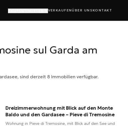
VERKAUFEN
ÜBER UNS
KONTAKT
KAUFEN
MIETEN
emosine sul Garda am
ardasee, sind derzeit 8 Immobilien verfügbar.
55 m²
3 Zimmer
1 Bad
Dreizimmerwohnung mit Blick auf den Monte
220.000 €
Baldo und den Gardasee – Pieve di Tremosine
Wohnung in Pieve di Tremosine, mit Blick auf den See und