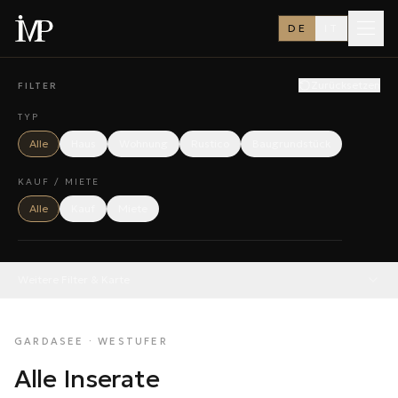
DE
IT
Zurücksetzen
FILTER
TYP
Alle
Haus
Wohnung
Rustico
Baugrundstück
KAUF / MIETE
Alle
Kauf
Miete
Weitere Filter & Karte
GARDASEE · WESTUFER
Alle Inserate