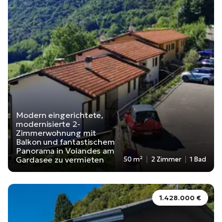
Modern eingerichtete,
modernisierte 2-
Zimmerwohnung mit
Balkon und fantastischem
Panorama in Voiandes am
Gardasee zu vermieten
50 m²
2 Zimmer
1 Bad
1.428.000 €